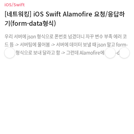
iOS/Swift
[네트워킹] iOS Swift Alamofire 요청/응답하
기(form-data형식)
우리 서버에 json 형식으로 폰번호 넘겼더니 자꾸 변수 부족 에러 코
드 뜸 -> 서버팀에 물어봄 -> 서버에 데이터 보낼 때 json 말고 form-
data 형식으로 보내 달라고 함 -> 그런데 Alamofire에 form-data
형식으로 업로드할 수 있는 메소드가 있었다!!!! 평소 하던 것처럼(lin
→
2021.03.28
e 8에 주석 처리한 부분) request를 보내는 메소드가 아니라, 서버에
업로드하는 개념인 듯. 아무튼 multipartFormData 활용해서 휴대
폰 번호 넣었더니 제대로 요청이 전송됐다. 🥺 //MARK: SMS reque
iOS/Swift
st // API 호출 let paramForSMS:Parameters = ["userphonen
[UIKit] 간단한 toast message, 확인 버튼만 있
um": phoneField.text] let url = "여기에 url 주소 ..
는 alert 예제
extension UIViewController { func alert(_ message: String,
completion: (()->Void)? = nil) { DispatchQueue.main.async {