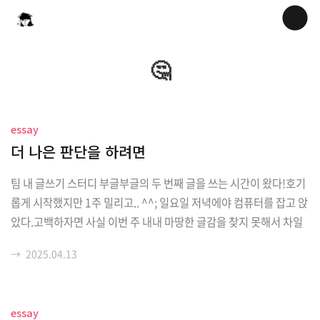
🤔
essay
더 나은 판단을 하려면
팀 내 글쓰기 스터디 부글부글의 두 번째 글을 쓰는 시간이 왔다!호기
롭게 시작했지만 1주 밀리고.. ^^; 일요일 저녁에야 컴퓨터를 잡고 앉
았다.고백하자면 사실 이번 주 내내 마땅한 글감을 찾지 못해서 차일
피일 미뤘다.요새 일을 하면서 느꼈던 지점들을 짤막하게 작성해보기
→
2025.04.13
로 ^^ 홍보 업무를 하면서 다양한 지표들이 발생한다.올해 광고를 돌
린 지 2주 정도 되었는데, 작년에 광고를 돌렸던 것과 비교하면 월등
히(!!) 높은 수치들이 나온다. 업계 평균이라는 수치보다 2-3배 더 좋
essay
을 때도 있었다.거의 상상하지도 못했던 지표여서 처음에는 신나기도