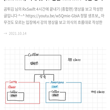
곰튀김 님의 RxSwift 4시간에 끝내기 (종합편) 영상을 보고 작성한
글입니다 ^~^ https://youtu.be/w5Qmie-GbiA 정말 생초보,, 아
무것도 모르는 입장에서 강의 영상을 보고 의식의 흐름대로 작성한
글이니 비판의 눈으로 글을 읽어 주시면 감사하겠습니다~~ 오류 지
→
2021.10.14
적 대환영! [1교시] 개념잡기 - RxSwift를 사용한 비동기 프로그래밍
✈️ Rx의 목적 비동기적으로 만들어지는 데이터(언제 만들어질지 모
름)를 completion으로 전달하는 게 아니라 리턴 값으로 전달하여
좀 더 간결하게 사용하도록 만들어진 유틸리티 시간이 걸리는 작업
도중 취소 시 유용 동기/비동기 처리 쉽고 간단하게 create, subscri
be, disposable // MARK: RxSwift 원형 사용..