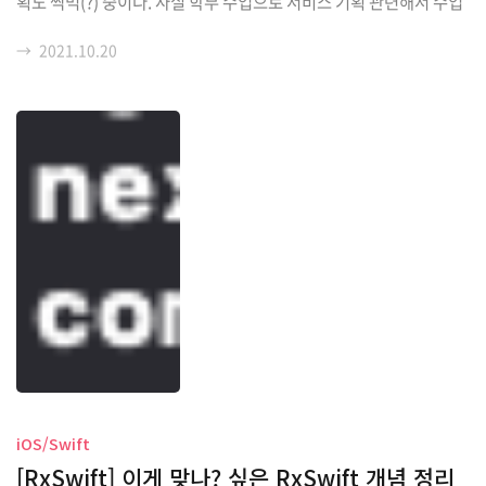
획도 찍먹(?) 중이다. 사실 학부 수업으로 서비스 기획 관련해서 수업
을 듣긴 했지만 실전 경험은 전무해서 우왕좌왕 비효율적인 프로세스
→
2021.10.20
로 개발을 해왔던 것 같은데(개발하느라바빴음), 나름 체계를 잡고자
했던 것과 느낀 점이 들어간 글을 써 보려고 한다. 오늘은! 요 시리즈
첫 글이지만! 출시 후 업데이트 및 유지보수를 진행하면서 생각했던
것들을 정리해 보려고 한다. 여차저차해서 어떻게 어떻게 서비스를
개발해 릴리즈까지는 성공했다고 치고, (일정에 쫓겨) 개발자로서 효
율적으로 구현하지 못한 부분들은 생각날 때마다 github issue에 뿌
려 놓은 상황. 대충 요런 식....
iOS/Swift
[RxSwift] 이게 맞나? 싶은 RxSwift 개념 정리