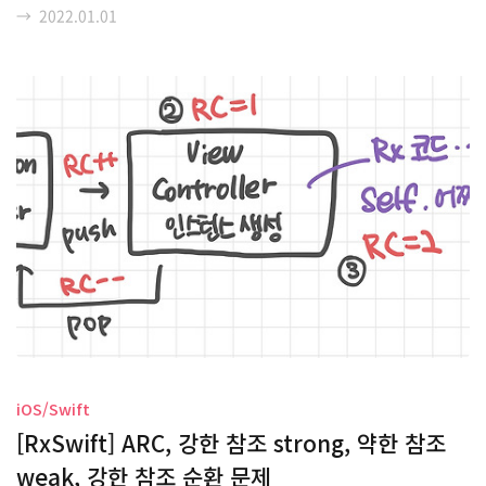
→
2022.01.01
예상치 못한 일들도 많았다. J 중에서도 극성 J라는 ESTJ인 나는...
계획하지 않았던 일을 마주치게 되면 좀 어리바리해진다. 올해를 보
내고 나니까 그런 상황에서도 조금이나마 더 유연하게 대처할 수 있
는 사람이 된 것 같다. # 복수전공 올해의 첫 도전, 복수전공. 복수전공
을 신청하기엔 성적이 좀 딸리던 나는 비대면 수업을 발판 삼아 성적
을 열심히 올렸다. 간신히 커트라인 맞춰서 복수전공 신청을 해냈다.
단순히..
iOS/Swift
[RxSwift] ARC, 강한 참조 strong, 약한 참조
weak, 강한 참조 순환 문제