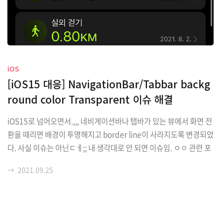
iOS
[iOS15 대응] NavigationBar/Tabbar backg
round color Transparent 이슈 해결
iOS15로 넘어오면서.,,, 네비게이션바나 탭바가 있는 뷰에서 화면 전
환을 때리면 배경이 투명해지고 border line이 사라지도록 변경되었
다. 사실 이슈는 아닌ㄷㅔ;; 내 생각대로 안 되면 이슈임. ㅇㅇ 관련 포
럼: https://developer.apple.com/forums/thread/682420 b
→
2021.09.25
arTintColor not working in iOS 15 | Apple Developer Forums
In iOS 15, UIKit has extended the usage of the scrollEdgeA
ppearance, which by default produces a transparent back
ground, to all navigation bars. The background is co..