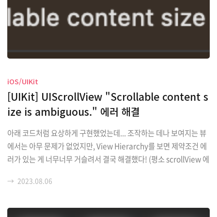
iOS/UIKit
[UIKit] UIScrollView "Scrollable content s
ize is ambiguous." 에러 해결
아래 코드처럼 요상하게 구현했었는데... 조작하는 데나 보여지는 뷰
에서는 아무 문제가 없었지만, View Hierarchy를 보면 제약조건 에
러가 있는 게 너무너무 거슬려서 결국 해결했다! (평소 scrollView 에
러는 터치나 스크롤이 안 되는 등의 문제가 있었지만, 이 경우는 모든
→
2023.08.06
인터랙션이 다 가능하긴 했음.) 원래 코드 (SnapKit 사용) self.view.
addSubviews([scrollView]) self.scrollView.addSubview(con
tentView) self.contentView.addSubviews([infoTitleLabel, p