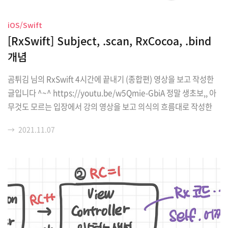
iOS/Swift
[RxSwift] Subject, .scan, RxCocoa, .bind
개념
곰튀김 님의 RxSwift 4시간에 끝내기 (종합편) 영상을 보고 작성한
글입니다 ^~^ https://youtu.be/w5Qmie-GbiA 정말 생초보,, 아
무것도 모르는 입장에서 강의 영상을 보고 의식의 흐름대로 작성한
글이니 비판의 눈으로 글을 읽어 주시면 감사하겠습니다~~ 오류 지
→
2021.11.07
적 대환영! Subject Observable 밖에서 값을 받아 와서 컨트롤할
수 있음 종류 4개(docs 참고) AsyncSubject Subcribe가 아무리 많
이 들어와도 Complete 시점에 가장 마지막 데이터만 모두에게 내려
줌 BehaviorSubject 기본값 하나 가지고 시작, 누군가가 Subscrib
e하면 기본값을 내려 줌 중간에 새롭게 Subscirbe가 들어오면 기본
값으로 가장 최근의 값을 내려 줌 ..