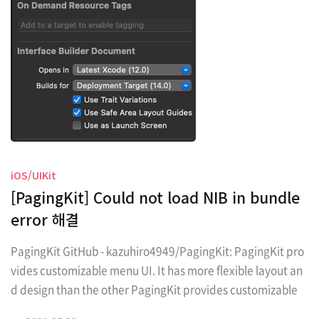
iOS/UIKit
[PagingKit] Could not load NIB in bundle
error 해결
PagingKit GitHub - kazuhiro4949/PagingKit: PagingKit pro
vides customizable menu UI. It has more flexible layout an
d design than the other PagingKit provides customizable
menu UI. It has more flexible layout and design than the ot