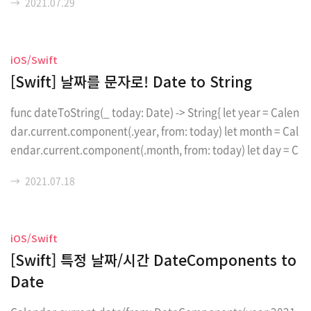
→
2021.07.29
her libraries. - GitHub - kazuhiro4949/PagingKit: PagingKit
provides customizable menu UI. It has more fl... github.co
m 페이징 키트를 이용해 뷰를 만든 후, 다른 뷰에도 페이징 키트가 필
iOS/Swift
요해서 기존 파일들을 ..
[Swift] 날짜를 문자로! Date to String
func dateToString(_ today: Date) -> String{ let year = Calen
dar.current.component(.year, from: today) let month = Cal
endar.current.component(.month, from: today) let day = C
alendar.current.component(.day, from: today) let weekda
→
2021.07.18
yInt = Calendar.current.component(.weekday, from: toda
y) var weekday: String = "" switch weekdayInt { case 1: wee
kday = "SUN" case 2: weekday = "MON" case 3: weekday =
iOS/Swift
"T..
[Swift] 특정 날짜/시간 DateComponents to
Date