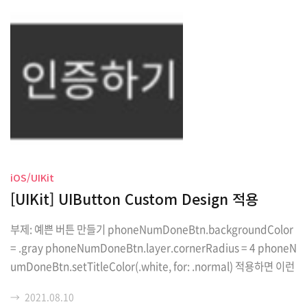
iOS/UIKit
[UIKit] UIButton Custom Design 적용
부제: 예쁜 버튼 만들기 phoneNumDoneBtn.backgroundColor
= .gray phoneNumDoneBtn.layer.cornerRadius = 4 phoneN
umDoneBtn.setTitleColor(.white, for: .normal) 적용하면 이런
너낌!
→
2021.08.10