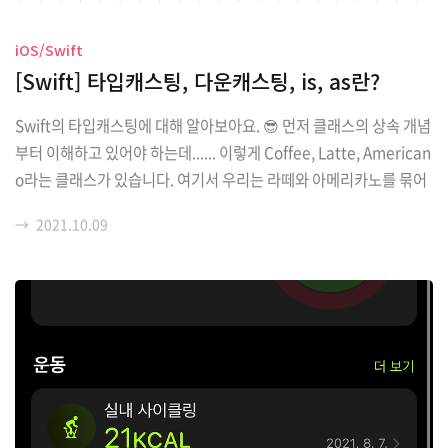
iOS/Swift
[Swift] 타입캐스팅, 다운캐스팅, is, as란?
Swift의 타입캐스팅에 대해 알아보아요. 😎 먼저 클래스의 상속 개념
부터 이해하고 있어야 하는데...... 이렇게 Coffee, Latte, American
o라는 클래스가 있습니다. 여기서 우리는 라떼와 아메리카노를 묶어
서 커피라고 부르기도 하죠!??!? 커피라는 개념을 포함하고 있는 라
→
2021.10.09
떼는, 여기에서는 커피를 상속받아 라떼가 탄생하게 됩니다! 마찬가
지로 커피라는 개념을 포함하고 있는 아메리카노도 생성! 그러면 커
피는 부모 Class, 라떼와 아메리카노는 자식 Class가 됨니다. '커
피'는 '샷'이라는 항목을 갖고 있고, 이를 상속받은 자식들인 라떼와
아메리카노도 '샷'이라는 항목을 가지고 있슴니다~~ 초간단 상속 끗!
class Coffee { let shot: Int init(shot: Int) ..