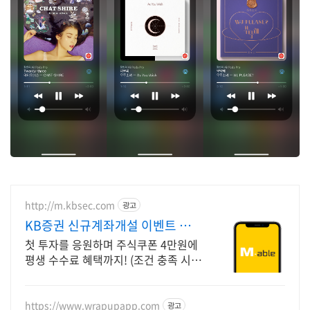
http://m.kbsec.com
광고
KB증권 신규계좌개설 이벤트 국
내주식쿠폰 최대 5만원
첫 투자를 응원하며 주식쿠폰 4만원에
평생 수수료 혜택까지! (조건 충족 시)
KB증권에서 첫 투자 지원받고 평생 수
수료 혜택 받으세요!
https://www.wrapupapp.com
광고