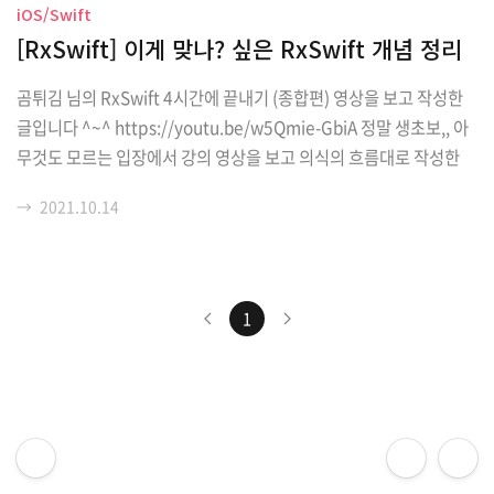
iOS/Swift
[RxSwift] 이게 맞나? 싶은 RxSwift 개념 정리
곰튀김 님의 RxSwift 4시간에 끝내기 (종합편) 영상을 보고 작성한
글입니다 ^~^ https://youtu.be/w5Qmie-GbiA 정말 생초보,, 아
무것도 모르는 입장에서 강의 영상을 보고 의식의 흐름대로 작성한
글이니 비판의 눈으로 글을 읽어 주시면 감사하겠습니다~~ 오류 지
→
2021.10.14
적 대환영! [1교시] 개념잡기 - RxSwift를 사용한 비동기 프로그래밍
✈️ Rx의 목적 비동기적으로 만들어지는 데이터(언제 만들어질지 모
름)를 completion으로 전달하는 게 아니라 리턴 값으로 전달하여
좀 더 간결하게 사용하도록 만들어진 유틸리티 시간이 걸리는 작업
1
도중 취소 시 유용 동기/비동기 처리 쉽고 간단하게 create, subscri
be, disposable // MARK: RxSwift 원형 사용..